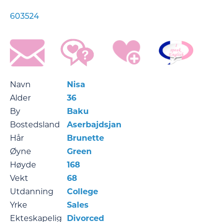
603524
Navn
Nisa
Alder
36
By
Baku
Bostedsland
Aserbajdsjan
Hår
Brunette
Øyne
Green
Høyde
168
Vekt
68
Utdanning
College
Yrke
Sales
Ekteskapelig
Divorced