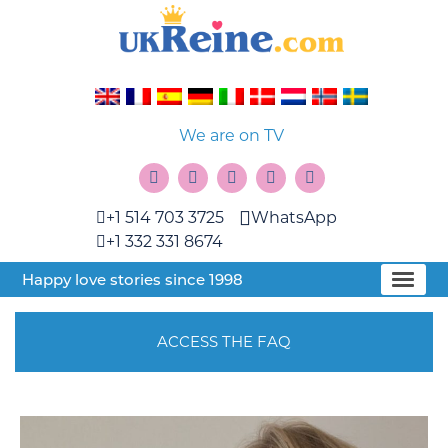
We are on TV
+1 514 703 3725
WhatsApp
+1 332 331 8674
Happy love stories since 1998
ACCESS THE FAQ