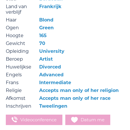
Land van
Frankrijk
verblijf
Haar
Blond
Ogen
Green
Hoogte
165
Gewicht
70
Opleiding
University
Beroep
Artist
Huwelijkse
Divorced
Engels
Advanced
Frans
Intermediate
Religie
Accepts man only of her religion
Afkomst
Accepts man only of her race
Inschrijven
Tweelingen
Videoconference
Datum me