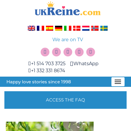
We are on TV
+1 514 703 3725
WhatsApp
+1 332 331 8674
Happy love stories since 1998
ACCESS THE FAQ