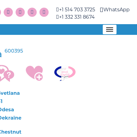
+1 514 703 3725
WhatsApp
+1 332 331 8674
600395
a
Svetlana
1
Odesa
Oekraïne
Chestnut