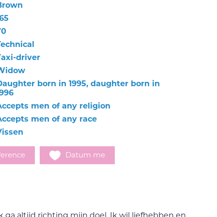
Brown
165
70
Technical
axi-driver
Widow
Daughter born in 1995, daughter born in
1996
Accepts men of any religion
Accepts men of any race
Vissen
ference
Datum me
ga altijd richting mijn doel. Ik wil liefhebben en