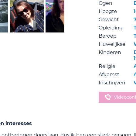
Ogen
Hoogte
Gewicht
Opleiding
Beroep
T
Huwelijkse
Kinderen
Religie
Afkomst
Inschrijven
Videocon
en interesses
 ontberingen doorstaan, dus ik ben een sterk persoon. Ik 