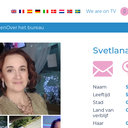
We are on TV
len
Over het bureau
Svetlan
Naam
Leeftijd
5
Stad
Land van
verblijf
Haar