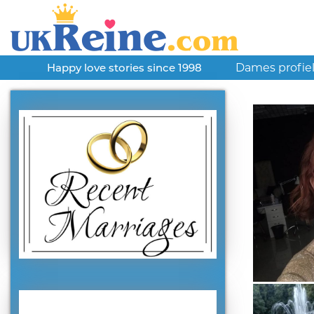
Dames profie
Happy love stories since 1998