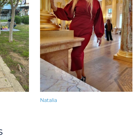
Natalia
s