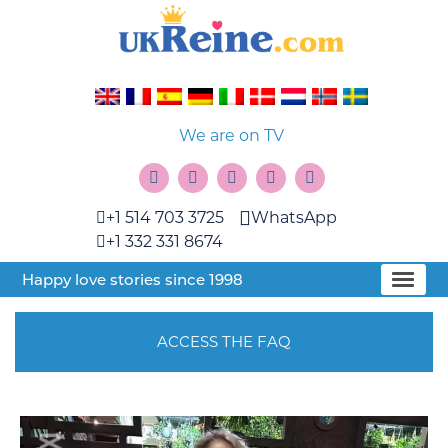
We are on TV
+1 514 703 3725
WhatsApp
+1 332 331 8674
Happy love stories since 1998
ACCESS THE FAQ