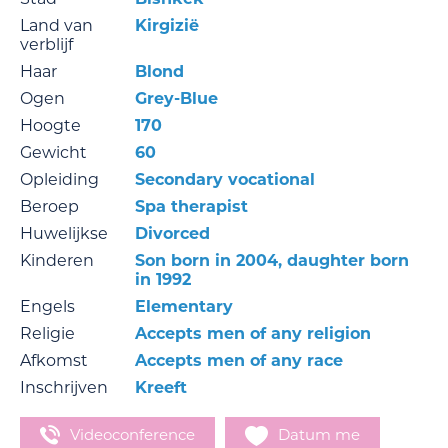
Land van
Kirgizië
verblijf
Haar
Blond
Ogen
Grey-Blue
Hoogte
170
Gewicht
60
Opleiding
Secondary vocational
Beroep
Spa therapist
Huwelijkse
Divorced
Kinderen
Son born in 2004, daughter born
in 1992
Engels
Elementary
Religie
Accepts men of any religion
Afkomst
Accepts men of any race
Inschrijven
Kreeft
Videoconference
Datum me