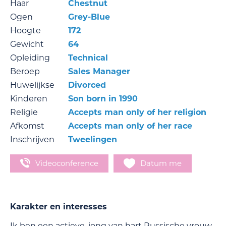
Haar
Chestnut
Ogen
Grey-Blue
Hoogte
172
Gewicht
64
Opleiding
Technical
Beroep
Sales Manager
Huwelijkse
Divorced
Kinderen
Son born in 1990
Religie
Accepts man only of her religion
Afkomst
Accepts man only of her race
Inschrijven
Tweelingen
Videoconference
Datum me
Karakter en interesses
Ik ben een actieve, jong van hart Russische vrouw.