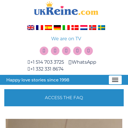
We are on TV
+1 514 703 3725
WhatsApp
+1 332 331 8674
Happy love stories since 1998
ACCESS THE FAQ