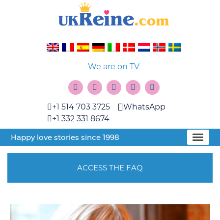
We are on TV
+1 514 703 3725
WhatsApp
+1 332 331 8674
Happy love stories since 1998
ACCESS THE FAQ