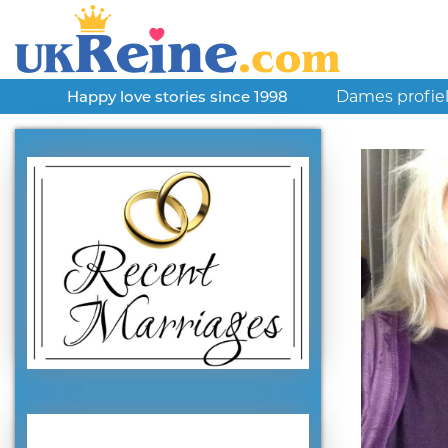
Dames profie
Happy love stories since 1998