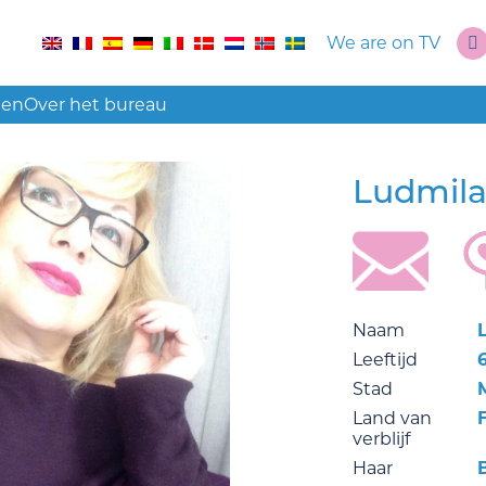
We are on TV
len
Over het bureau
Ludmil
Naam
Leeftijd
Stad
Land van
verblijf
Haar