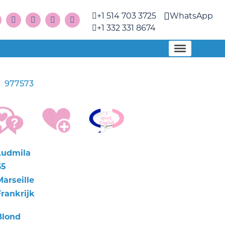
+1 514 703 3725
WhatsApp
+1 332 331 8674
977573
a
Ludmila
65
Marseille
Frankrijk
Blond