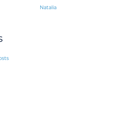
Natalia
s
osts