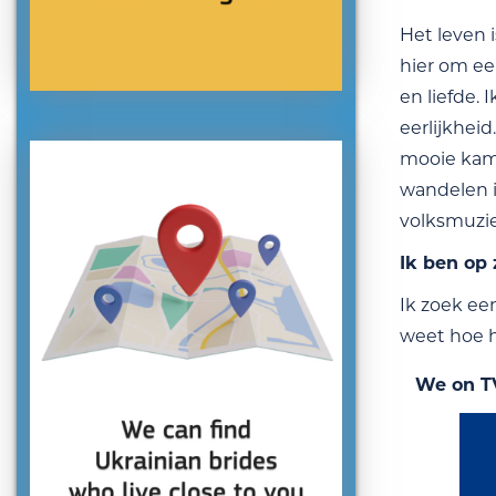
Het leven 
hier om ee
en liefde.
eerlijkhei
mooie kame
wandelen in
volksmuzie
Ik ben op
Ik zoek ee
weet hoe h
We on T