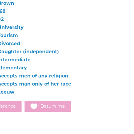
Brown
168
82
University
Tourism
Divorced
Daughter (independent)
Intermediate
Elementary
Accepts men of any religion
Accepts man only of her race
Leeuw
ference
Datum me