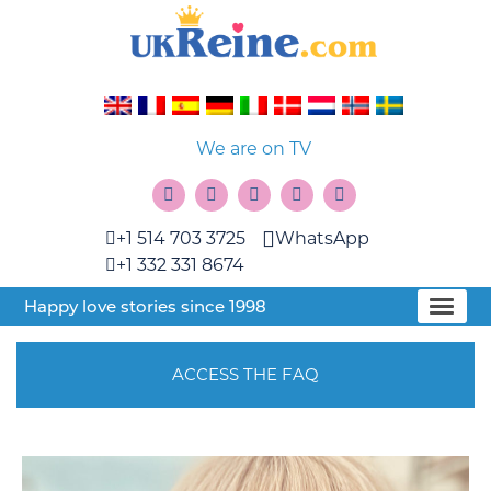
We are on TV
+1 514 703 3725
WhatsApp
+1 332 331 8674
Happy love stories since 1998
ACCESS THE FAQ