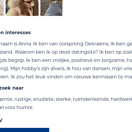
en interesses
 naam is Anna. Ik ben van oorsprong Oekraïens; Ik ben 
itsland. Waarom ben ik op deze datingsite? Ik ben op zo
jds begrip. Ik ben een vrolijke, positieve en zorgzame,
g). Mijn hobby's zijn divers, ik hou van dansen, mijn v
reien. Ik zou het leuk vinden om nieuwe kennissen te m
 zoek naar
igente, rustige, erudiete, sterke, ruimdenkende, hard
el voor humor.
V