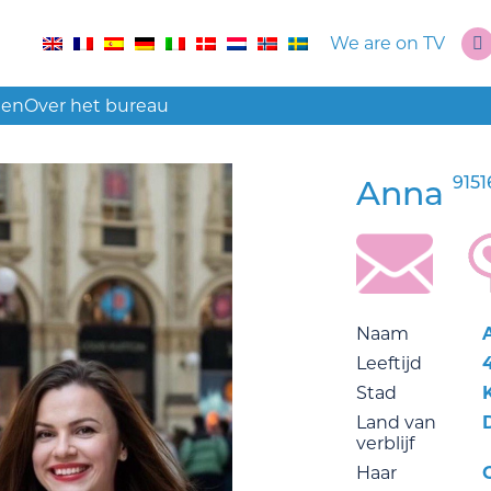
We are on TV
len
Over het bureau
9151
Anna
Naam
Leeftijd
Stad
Land van
verblijf
Haar