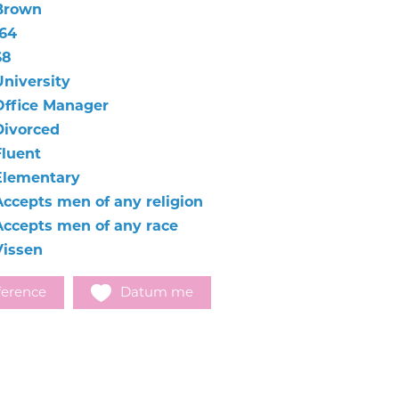
Brown
164
68
University
Office Manager
Divorced
Fluent
Elementary
Accepts men of any religion
Accepts men of any race
Vissen
ference
Datum me