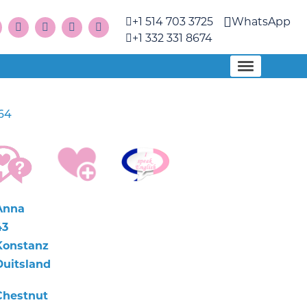
+1 514 703 3725
WhatsApp
+1 332 331 8674
64
Anna
43
Konstanz
Duitsland
Chestnut