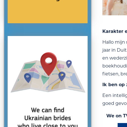
Karakter 
Hallo mijn
jaar in Du
en wederzi
boekhoudin
fietsen, b
Ik ben op
Een intell
goed gevo
We on T