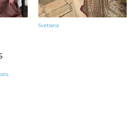
Svetlana
s
osts