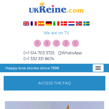
We are on TV
+1 514 703 3725
WhatsApp
+1 332 331 8674
Happy love stories since 1998
ACCESS THE FAQ