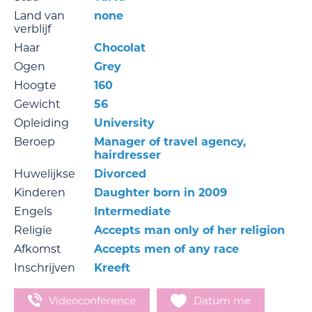
Land van
none
verblijf
Haar
Chocolat
Ogen
Grey
Hoogte
160
Gewicht
56
Opleiding
University
Beroep
Manager of travel agency,
hairdresser
Huwelijkse
Divorced
Kinderen
Daughter born in 2009
Engels
Intermediate
Religie
Accepts man only of her religion
Afkomst
Accepts men of any race
Inschrijven
Kreeft
Videoconference
Datum me