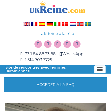
UkReine à la télé
+33 1 84 88 33 88
WhatsApp
+1 514 703 3725
Site de rencontres avec femmes
ukrainiennes
ACCEDER A LA FAQ