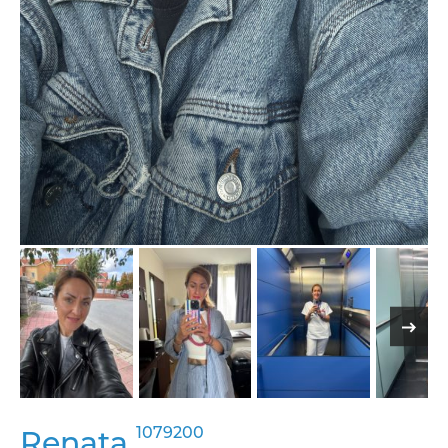
1079200
Renata