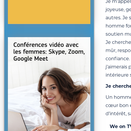
Je m’appell
joyeuse, ge
autres. Je 
homme fort 
soutien mu
Je cherche 
mûr, respon
confiance. 
j’aimerais 
intérieure 
Je cherch
Un homme vi
cœur bon et
d’intérêt, 
We on T