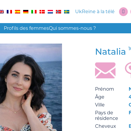
UkReine à la télé
Profils des femmes
Qui sommes-nous ?
1
Natalia
Prénom
Âge
Ville
Pays de
résidence
Cheveux