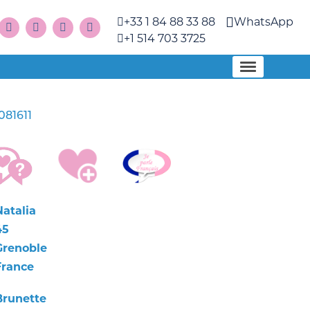
+33 1 84 88 33 88
WhatsApp
+1 514 703 3725
081611
Natalia
45
Grenoble
France
Brunette