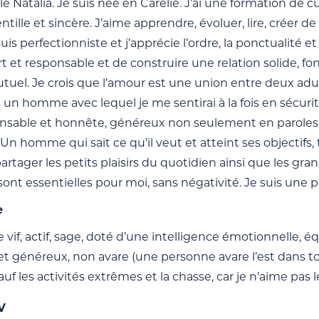
e Natalia. Je suis née en Carélie. J’ai une formation de 
ntille et sincère. J’aime apprendre, évoluer, lire, crée
suis perfectionniste et j’apprécie l’ordre, la ponctualité 
et responsable et de construire une relation solide, fon
tuel. Je crois que l’amour est une union entre deux adu
un homme avec lequel je me sentirai à la fois en sécurité
sable et honnête, généreux non seulement en paroles mais
Un homme qui sait ce qu’il veut et atteint ses objectifs,
partager les petits plaisirs du quotidien ainsi que les gra
sont essentielles pour moi, sans négativité. Je suis une 
e
f, actif, sage, doté d’une intelligence émotionnelle, éq
 généreux, non avare (une personne avare l’est dans tous 
sauf les activités extrêmes et la chasse, car je n’aime pas l
V