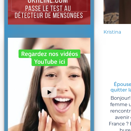
Kristina
Épouse
quitter 
Bonjour!
femme uk
rencontr
aveni
France ? F
burea