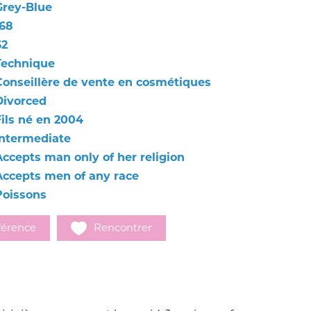
Grey-Blue
168
62
Technique
Conseillère de vente en cosmétiques
Divorced
Fils né en 2004
Intermediate
Accepts man only of her religion
Accepts men of any race
Poissons
férence
Rencontrer