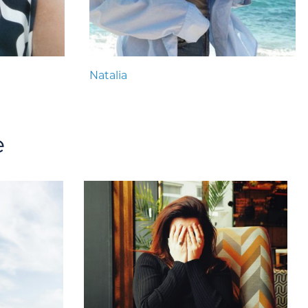
Natalia
e