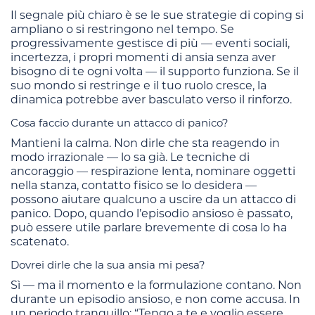
Il segnale più chiaro è se le sue strategie di coping si
ampliano o si restringono nel tempo. Se
progressivamente gestisce di più — eventi sociali,
incertezza, i propri momenti di ansia senza aver
bisogno di te ogni volta — il supporto funziona. Se il
suo mondo si restringe e il tuo ruolo cresce, la
dinamica potrebbe aver basculato verso il rinforzo.
Cosa faccio durante un attacco di panico?
Mantieni la calma. Non dirle che sta reagendo in
modo irrazionale — lo sa già. Le tecniche di
ancoraggio — respirazione lenta, nominare oggetti
nella stanza, contatto fisico se lo desidera —
possono aiutare qualcuno a uscire da un attacco di
panico. Dopo, quando l’episodio ansioso è passato,
può essere utile parlare brevemente di cosa lo ha
scatenato.
Dovrei dirle che la sua ansia mi pesa?
Sì — ma il momento e la formulazione contano. Non
durante un episodio ansioso, e non come accusa. In
un periodo tranquillo: “Tengo a te e voglio essere