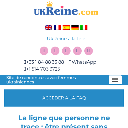
UkReine à la télé
+33 1 84 88 33 88
WhatsApp
+1 514 703 3725
Site de rencontres avec femmes
ukrainiennes
ACCEDER A LA FAQ
La ligne que personne ne
trace : être présent sans