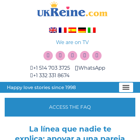
We are on TV
+1 514 703 3725
WhatsApp
+1 332 331 8674
Happy love stories since 1998
ACCESS THE FAQ
La línea que nadie te
explica: apoyar a una pareja