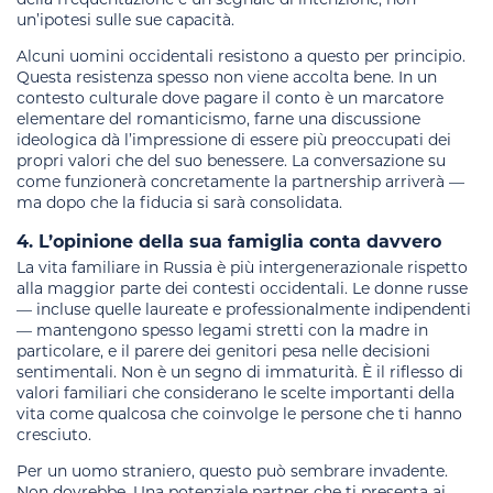
un’ipotesi sulle sue capacità.
Alcuni uomini occidentali resistono a questo per principio.
Questa resistenza spesso non viene accolta bene. In un
contesto culturale dove pagare il conto è un marcatore
elementare del romanticismo, farne una discussione
ideologica dà l’impressione di essere più preoccupati dei
propri valori che del suo benessere. La conversazione su
come funzionerà concretamente la partnership arriverà —
ma dopo che la fiducia si sarà consolidata.
4. L’opinione della sua famiglia conta davvero
La vita familiare in Russia è più intergenerazionale rispetto
alla maggior parte dei contesti occidentali. Le donne russe
— incluse quelle laureate e professionalmente indipendenti
— mantengono spesso legami stretti con la madre in
particolare, e il parere dei genitori pesa nelle decisioni
sentimentali. Non è un segno di immaturità. È il riflesso di
valori familiari che considerano le scelte importanti della
vita come qualcosa che coinvolge le persone che ti hanno
cresciuto.
Per un uomo straniero, questo può sembrare invadente.
Non dovrebbe. Una potenziale partner che ti presenta ai