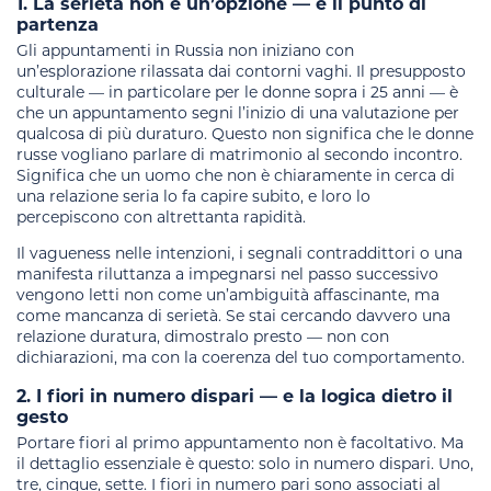
1. La serietà non è un’opzione — è il punto di
partenza
Gli appuntamenti in Russia non iniziano con
un’esplorazione rilassata dai contorni vaghi. Il presupposto
culturale — in particolare per le donne sopra i 25 anni — è
che un appuntamento segni l’inizio di una valutazione per
qualcosa di più duraturo. Questo non significa che le donne
russe vogliano parlare di matrimonio al secondo incontro.
Significa che un uomo che non è chiaramente in cerca di
una relazione seria lo fa capire subito, e loro lo
percepiscono con altrettanta rapidità.
Il vagueness nelle intenzioni, i segnali contraddittori o una
manifesta riluttanza a impegnarsi nel passo successivo
vengono letti non come un’ambiguità affascinante, ma
come mancanza di serietà. Se stai cercando davvero una
relazione duratura, dimostralo presto — non con
dichiarazioni, ma con la coerenza del tuo comportamento.
2. I fiori in numero dispari — e la logica dietro il
gesto
Portare fiori al primo appuntamento non è facoltativo. Ma
il dettaglio essenziale è questo: solo in numero dispari. Uno,
tre, cinque, sette. I fiori in numero pari sono associati al