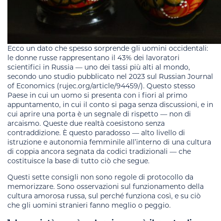
Ecco un dato che spesso sorprende gli uomini occidentali:
le donne russe rappresentano il 43% dei lavoratori
scientifici in Russia — uno dei tassi più alti al mondo,
secondo uno studio pubblicato nel 2023 sul Russian Journal
of Economics (rujec.org/article/94459/). Questo stesso
Paese in cui un uomo si presenta con i fiori al primo
appuntamento, in cui il conto si paga senza discussioni, e in
cui aprire una porta è un segnale di rispetto — non di
arcaismo. Queste due realtà coesistono senza
contraddizione. È questo paradosso — alto livello di
istruzione e autonomia femminile all’interno di una cultura
di coppia ancora segnata da codici tradizionali — che
costituisce la base di tutto ciò che segue.
Questi sette consigli non sono regole di protocollo da
memorizzare. Sono osservazioni sul funzionamento della
cultura amorosa russa, sul perché funziona così, e su ciò
che gli uomini stranieri fanno meglio o peggio.