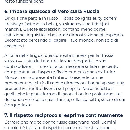
resto funzioni bene.
6. Impara qualcosa di vero sulla Russia
Di’ qualche parola in russo — spasibo (grazie), ty ochen’
krasivaya (sei molto bella), ya skuchayu po tebe (mi
manchi). Queste espressioni contano meno come
esibizione linguistica che come dimostrazione di impegno.
Dicono: sto cercando di capire il tuo mondo, non solo di
accedervi.
Al di là della lingua, una curiosità sincera per la Russia
stessa — la sua letteratura, la sua geografia, le sue
contraddizioni — crea una connessione solida che cento
complimenti sull’aspetto fisico non possono sostituire.
Mosca non rappresenta l’intero Paese, e le donne
provenienti da città di medie dimensioni hanno spesso una
prospettiva molto diversa sul proprio Paese rispetto a
quella che le piattaforme di incontri online proiettano. Fai
domande vere sulla sua infanzia, sulla sua città, su ciò di cui
è orgogliosa.
7. Il rispetto reciproco si esprime continuamente
L’errore che molte donne russe osservano negli uomini
stranieri è trattare il rispetto come una destinazione —