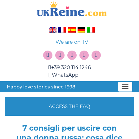
We are on TV
+39 320 114 1246
WhatsApp
Happy love stories since 1998
ACCESS THE FAQ
7 consigli per uscire con
una donna russa: cosa dice