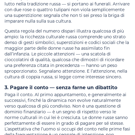
lutto nella tradizione russa — si portano ai funerali. Arrivare
con due rose o quattro tulipani non viola semplicemente
una superstizione: segnala che non ti sei preso la briga di
imparare nulla sulla sua cultura.
Questa regola del numero dispari illustra qualcosa di più
ampio: la ricchezza culturale russa comprende uno strato
denso di gesti simbolici, superstizioni e codici sociali che la
maggior parte delle donne russe ha assimilato fin
dall’infanzia. Le piccole attenzioni — una scatola di
cioccolatini di qualità, qualcosa che dimostri di ricordare
una preferenza citata in precedenza — hanno un peso
sproporzionato. Segnalano attenzione. E l’attenzione, nella
cultura di coppia russa, si legge come interesse sincero.
3. Pagare il conto — senza farne un dibattito
Paga il conto. Al primo appuntamento, e generalmente ai
successivi, finché la dinamica non evolve naturalmente
verso qualcosa di più condiviso. Non è una questione di
dominio finanziario — è un segno di rispetto verso le
norme culturali in cui lei è cresciuta. Le donne russe sanno
perfettamente di essere in grado di pagare per sé stesse.
L’aspettativa che l’uomo si occupi del conto nelle prime fasi
della frequentazione è un segnale di intenzione, non