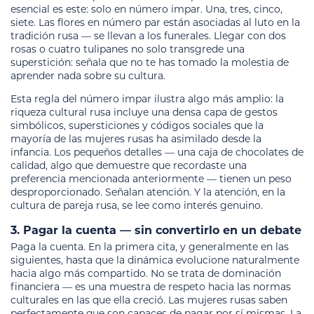
esencial es este: solo en número impar. Una, tres, cinco,
siete. Las flores en número par están asociadas al luto en la
tradición rusa — se llevan a los funerales. Llegar con dos
rosas o cuatro tulipanes no solo transgrede una
superstición: señala que no te has tomado la molestia de
aprender nada sobre su cultura.
Esta regla del número impar ilustra algo más amplio: la
riqueza cultural rusa incluye una densa capa de gestos
simbólicos, supersticiones y códigos sociales que la
mayoría de las mujeres rusas ha asimilado desde la
infancia. Los pequeños detalles — una caja de chocolates de
calidad, algo que demuestre que recordaste una
preferencia mencionada anteriormente — tienen un peso
desproporcionado. Señalan atención. Y la atención, en la
cultura de pareja rusa, se lee como interés genuino.
3. Pagar la cuenta — sin convertirlo en un debate
Paga la cuenta. En la primera cita, y generalmente en las
siguientes, hasta que la dinámica evolucione naturalmente
hacia algo más compartido. No se trata de dominación
financiera — es una muestra de respeto hacia las normas
culturales en las que ella creció. Las mujeres rusas saben
perfectamente que son capaces de pagar por sí mismas. La