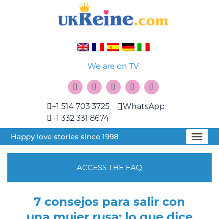
We are on TV
+1 514 703 3725
WhatsApp
+1 332 331 8674
Happy love stories since 1998
ACCESS THE FAQ
7 consejos para salir con
una mujer rusa: lo que dice