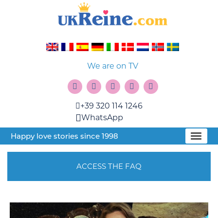
We are on TV
+39 320 114 1246
WhatsApp
Happy love stories since 1998
ACCESS THE FAQ