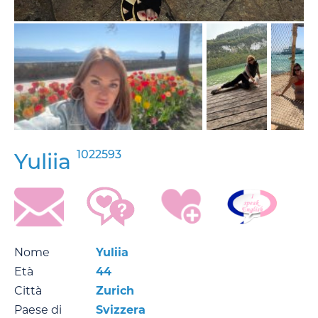
1022593
Yuliia
Nome
Yuliia
Età
44
Città
Zurich
Paese di
Svizzera