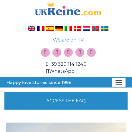
We are on TV
+39 320 114 1246
WhatsApp
Happy love stories since 1998
ACCESS THE FAQ