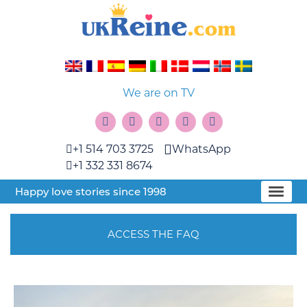
We are on TV
+1 514 703 3725
WhatsApp
+1 332 331 8674
Happy love stories since 1998
ACCESS THE FAQ