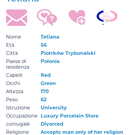
Nome
Tetiana
Età
56
Città
Piotrków Trybunalski
Paese di
Polonia
residenza
Capelli
Red
Occhi
Green
Altezza
170
Peso
62
Istruzione
University
Occupazione
Luxury Porcelain Store
coniugale
Divorced
Religione
Accepts man only of her religion