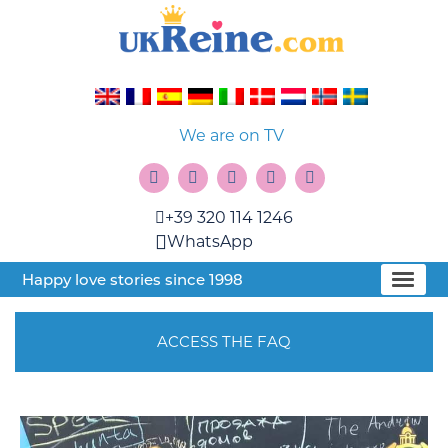
We are on TV
+39 320 114 1246
WhatsApp
Happy love stories since 1998
ACCESS THE FAQ