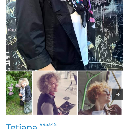
995345
Tetiana