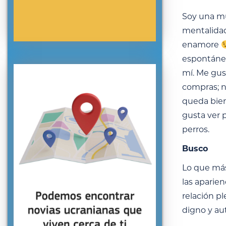
Soy una muj
mentalidad
enamore
espontáneo
mí. Me gus
compras; n
queda bien
gusta ver p
perros.
Busco
Lo que más
las aparie
relación pl
digno y au