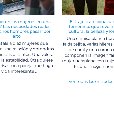
ieren las mujeres en una
El traje tradicional u
? Las necesidades reales
femenino: qué revela 
hos hombres pasan por
cultura, la belleza y lo
alto
Una camisa blanca bor
tale a diez mujeres qué
falda tejida, varias hilera
e una relación y obtendrás
de coral y una corona 
estas distintas. Una valora
componen la imagen fami
 la estabilidad. Otra quiere
mujer ucraniana con traje 
 risas, una pareja que haga
Es una imagen herm
a vida interesante...
Ver todas las entradas