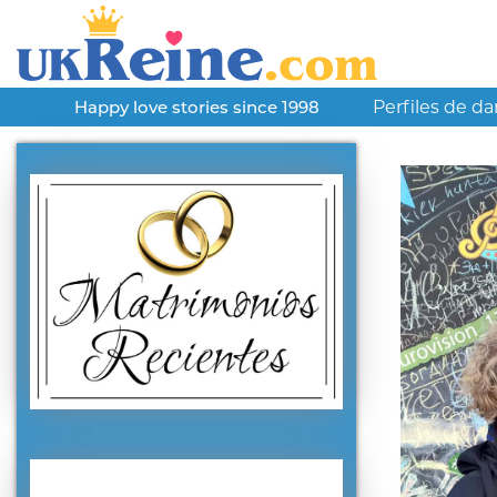
Perfiles de d
Happy love stories since 1998