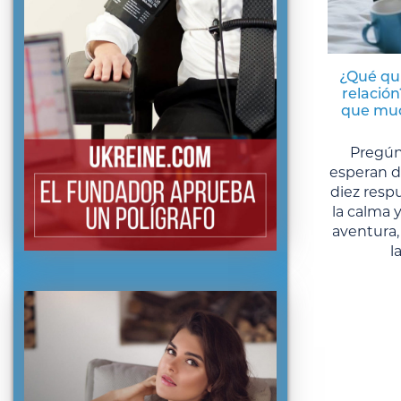
¿Qué qu
relación
que muc
Pregún
esperan d
diez respu
la calma y
aventura,
l