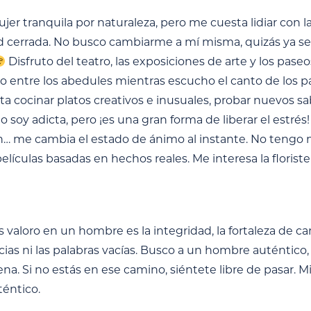
er tranquila por naturaleza, pero me cuesta lidiar con la f
 cerrada. No busco cambiarme a mí misma, quizás ya s
Disfruto del teatro, las exposiciones de arte y los pase
 entre los abedules mientras escucho el canto de los páj
ta cocinar platos creativos e inusuales, probar nuevos 
o soy adicta, pero ¡es una gran forma de liberar el estr
… me cambia el estado de ánimo al instante. No tengo ma
elículas basadas en hechos reales. Me interesa la florister
 valoro en un hombre es la integridad, la fortaleza de c
ncias ni las palabras vacías. Busco a un hombre auténtic
ena. Si no estás en ese camino, siéntete libre de pasar. M
téntico.