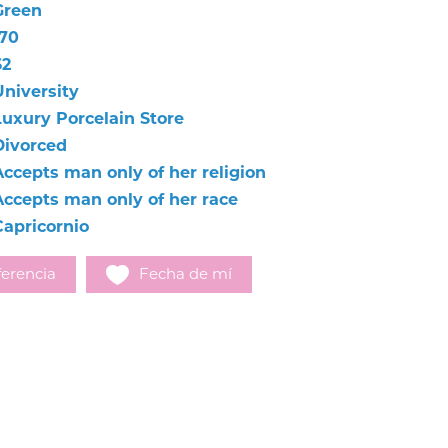
Green
170
62
University
Luxury Porcelain Store
Divorced
Accepts man only of her religion
Accepts man only of her race
Capricornio
erencia
Fecha de mí