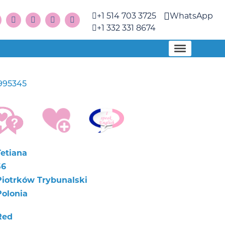
+1 514 703 3725
WhatsApp
+1 332 331 8674
995345
Tetiana
56
Piotrków Trybunalski
Polonia
Red