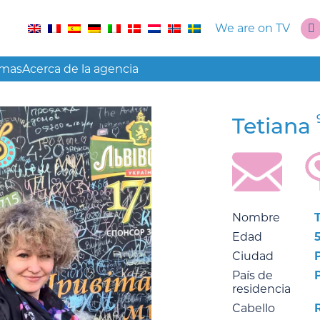
We are on TV
amas
Acerca de la agencia
Tetiana
Nombre
Edad
Ciudad
País de
residencia
Cabello