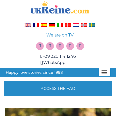
We are on TV
+39 320 114 1246
WhatsApp
Happy love stories since 1998
ACCESS THE FAQ