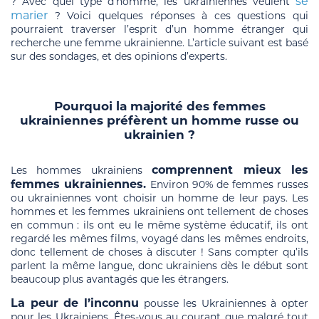
se
? Avec quel type d’homme, les ukrainiennes veulent
marier
? Voici quelques réponses à ces questions qui
pourraient traverser l’esprit d’un homme étranger qui
recherche une femme ukrainienne. L’article suivant est basé
sur des sondages, et des opinions d’experts.
Pourquoi la majorité des femmes
ukrainiennes préfèrent un homme russe ou
ukrainien ?
comprennent mieux les
Les hommes ukrainiens
femmes ukrainiennes.
Environ 90% de femmes russes
ou ukrainiennes vont choisir un homme de leur pays. Les
hommes et les femmes ukrainiens ont tellement de choses
en commun : ils ont eu le même système éducatif, ils ont
regardé les mêmes films, voyagé dans les mêmes endroits,
donc tellement de choses à discuter ! Sans compter qu’ils
parlent la même langue, donc ukrainiens dès le début sont
beaucoup plus avantagés que les étrangers.
La peur de l’inconnu
pousse les Ukrainiennes à opter
pour les Ukrainiens. Êtes-vous au courant que malgré tout