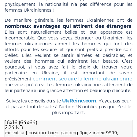
physiquement, la nationalité n’a pas différence pour les
femmes Ukrainiennes !
De manière générale, les femmes ukrainiennes ont de
nombreux avantages qui attirent des étrangers
.
EIles sont naturellement belles et leur apparence est
incomparable. Que vous soyez étranger ou Ukrainien, les
femmes ukrainiennes aiment les hommes qui font des
efforts pour les séduire, et qui sont prêts à prendre soin
d’elles. Elles veulent se sentir aimées et désirables, et
veulent des hommes qui admirent leur beauté. C’est
pourquoi, si vous avez fait le choix de trouver votre
partenaire en Ukraine, il est important de savoir
comment séduire la femme ukrainienne
précisément
que vous préférez. Les femmes ukrainiennes attendent de
leur partenaire une grande attention et beaucoup d’écoute.
UkReine.com
Suivez les conseils du site
, n’ayez pas peur
et passez tout de suite à l’action ! N’oubliez pas que c’est le
plus important.
16
x
16
(
64
x
64
)
2.24
KB
#ir-ext-ui { position: fixed; padding: 1px; z-index: 9999;