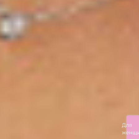
Для
женщ