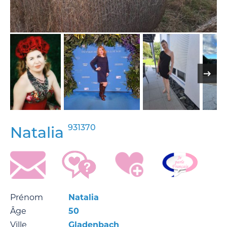
931370
Natalia
Prénom
Natalia
Âge
50
Ville
Gladenbach