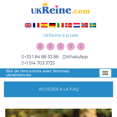
UkReine à la télé
+33 1 84 88 33 88
WhatsApp
+1 514 703 3725
Site de rencontres avec femmes
ukrainiennes
ACCEDER A LA FAQ