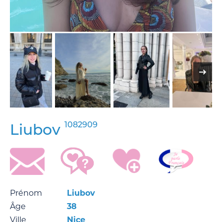
1082909
Liubov
Prénom
Liubov
Âge
38
Ville
Nice