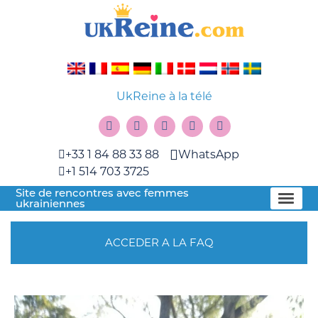
UkReine à la télé
+33 1 84 88 33 88
WhatsApp
+1 514 703 3725
Site de rencontres avec femmes
ukrainiennes
ACCEDER A LA FAQ