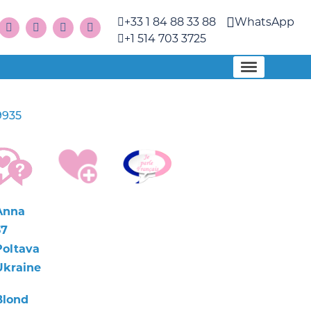
+33 1 84 88 33 88
WhatsApp
+1 514 703 3725
9935
Anna
37
Poltava
Ukraine
Blond