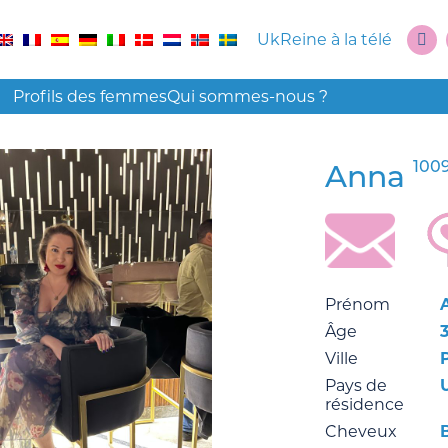
UkReine à la télé
Profils des femmes
Qui sommes-nous ?
100
Anna
Prénom
Âge
Ville
Pays de
résidence
Cheveux