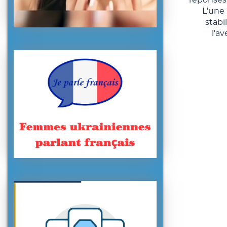
L'une 
stabi
l'av