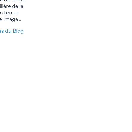
ière de la
n tenue
e image...
es du Blog