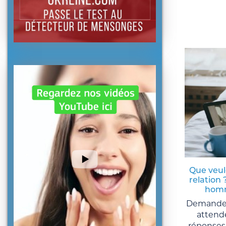
Que veul
relation 
homm
Demandez
attende
réponses 