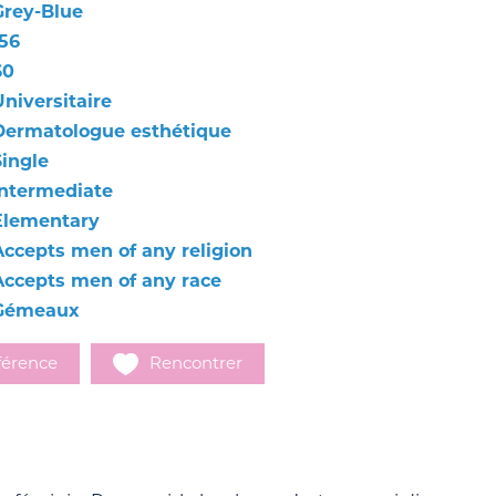
Grey-Blue
156
60
Universitaire
Dermatologue esthétique
Single
Intermediate
Elementary
Accepts men of any religion
Accepts men of any race
Gémeaux
férence
Rencontrer