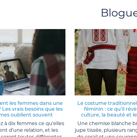
Blogu
ent les femmes dans une
Le costume traditionnel
? Les vrais besoins que les
féminin : ce qu’il révè
es oublient souvent
culture, la beauté et l
 à dix femmes ce qu'elles
Une chemise blanche b
nt d'une relation, et les
jupe tissée, plusieurs ran
seront toutes différentes.
de corail et une couronn