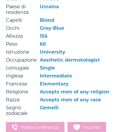
Paese di
Ucraina
residenza
Capelli
Blond
Occhi
Grey-Blue
Altezza
156
Peso
60
Istruzione
University
Occupazione
Aesthetic dermatologist
coniugale
Single
Inglese
Intermediate
Francese
Elementary
Religione
Accepts men of any religion
Razza
Accepts men of any race
Segno
Gemelli
zodiacale
Video conferenza
Incontri