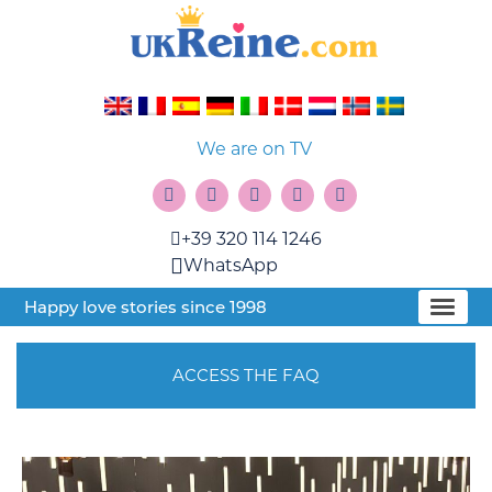
We are on TV
+39 320 114 1246
WhatsApp
Happy love stories since 1998
ACCESS THE FAQ