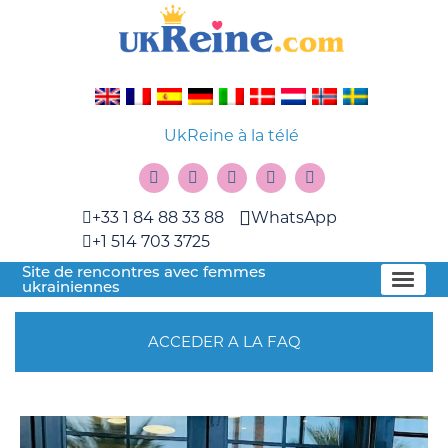
UkReine à la télé
+33 1 84 88 33 88
WhatsApp
+1 514 703 3725
Site de rencontres avec femmes
ukrainiennes
ACCEDER A LA FAQ