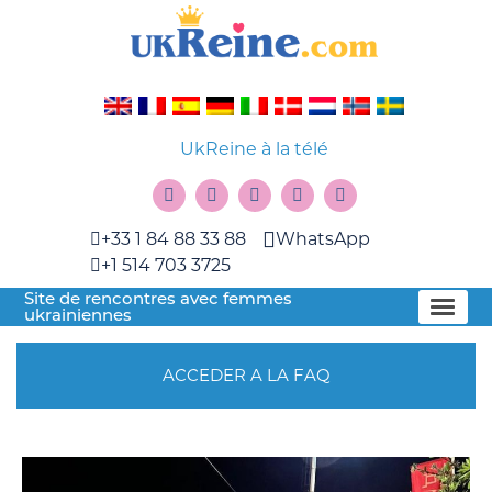
UkReine à la télé
+33 1 84 88 33 88
WhatsApp
+1 514 703 3725
Site de rencontres avec femmes
ukrainiennes
ACCEDER A LA FAQ