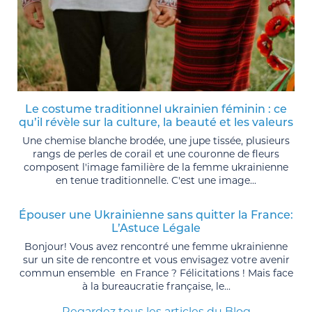
Le costume traditionnel ukrainien féminin : ce
qu’il révèle sur la culture, la beauté et les valeurs
Une chemise blanche brodée, une jupe tissée, plusieurs
rangs de perles de corail et une couronne de fleurs
composent l'image familière de la femme ukrainienne
en tenue traditionnelle. C'est une image...
Épouser une Ukrainienne sans quitter la France:
L’Astuce Légale
Bonjour! Vous avez rencontré une femme ukrainienne
sur un site de rencontre et vous envisagez votre avenir
commun ensemble en France ? Félicitations ! Mais face
à la bureaucratie française, le...
Regardez tous les articles du Blog