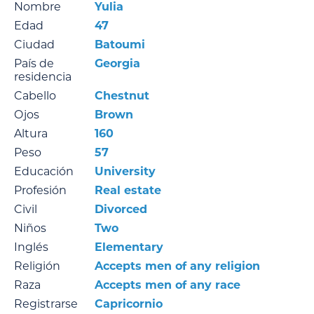
Nombre
Yulia
Edad
47
Ciudad
Batoumi
País de
Georgia
residencia
Cabello
Chestnut
Ojos
Brown
Altura
160
Peso
57
Educación
University
Profesión
Real estate
Civil
Divorced
Niños
Two
Inglés
Elementary
Religión
Accepts men of any religion
Raza
Accepts men of any race
Registrarse
Capricornio