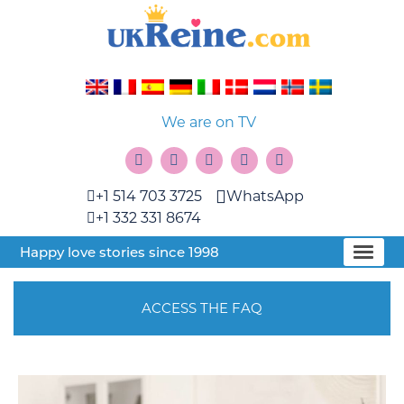
We are on TV
+1 514 703 3725
WhatsApp
+1 332 331 8674
Happy love stories since 1998
ACCESS THE FAQ