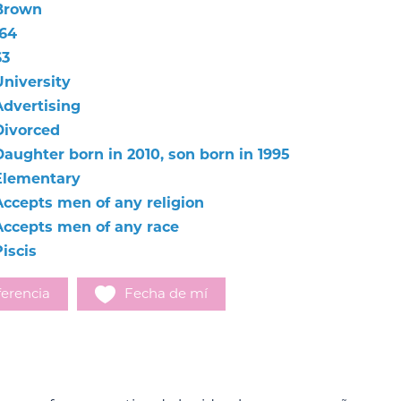
Brown
164
63
University
Advertising
Divorced
Daughter born in 2010, son born in 1995
Elementary
Accepts men of any religion
Accepts men of any race
iscis
erencia
Fecha de mí