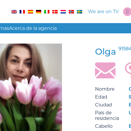
We are on TV
amas
Acerca de la agencia
9158
Olga
Nombre
Edad
Ciudad
País de
residencia
Cabello