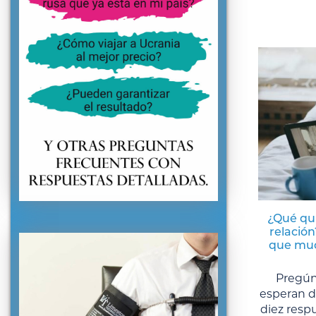
¿Qué qu
relación
que muc
Pregún
esperan d
diez respu