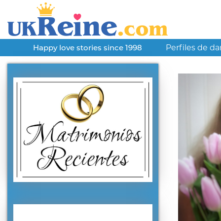
Perfiles de d
Happy love stories since 1998