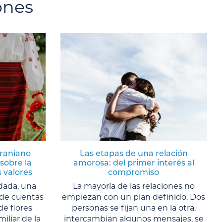
ones
craniano
Las etapas de una relación
sobre la
amorosa: del primer interés al
s valores
compromiso
dada, una
La mayoría de las relaciones no
s de cuentas
empiezan con un plan definido. Dos
de flores
personas se fijan una en la otra,
liar de la
intercambian algunos mensajes, se