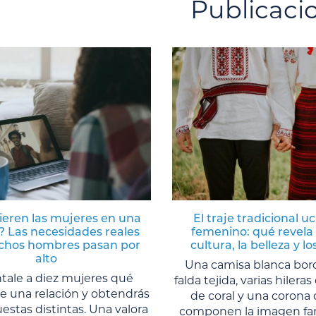
Publicaci
ieren las mujeres en una
El traje tradicional u
? Las necesidades reales
femenino: qué revela 
hos hombres pasan por
cultura, la belleza y lo
alto
Una camisa blanca bor
tale a diez mujeres qué
falda tejida, varias hilera
e una relación y obtendrás
de coral y una corona 
estas distintas. Una valora
componen la imagen fami