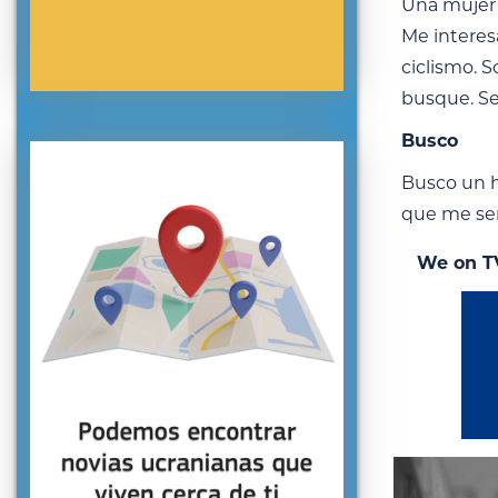
Una mujer 
Me interesa
ciclismo. 
busque. Se
Busco
Busco un h
que me sen
We on T