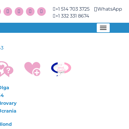
+1 514 703 3725
WhatsApp
+1 332 331 8674
43
Olga
54
Brovary
Ucrania
Blond