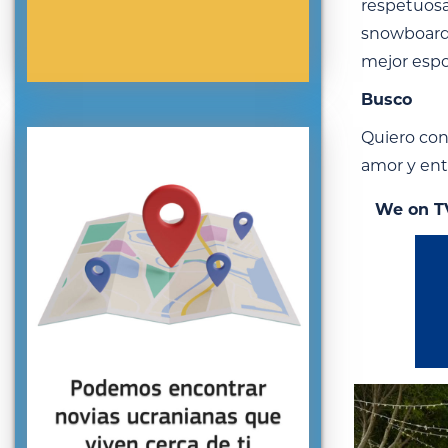
respetuosa 
snowboard,
mejor espos
Busco
Quiero con
amor y en
We on T