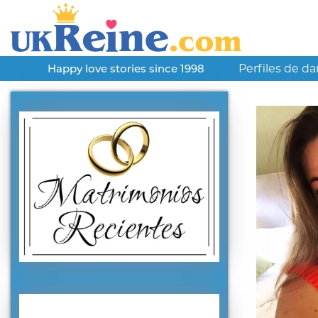
Perfiles de d
Happy love stories since 1998