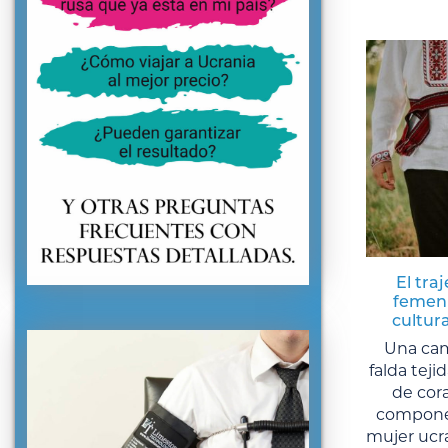
El tra
femeni
cultura
Una cam
falda teji
de cora
componen
mujer ucra