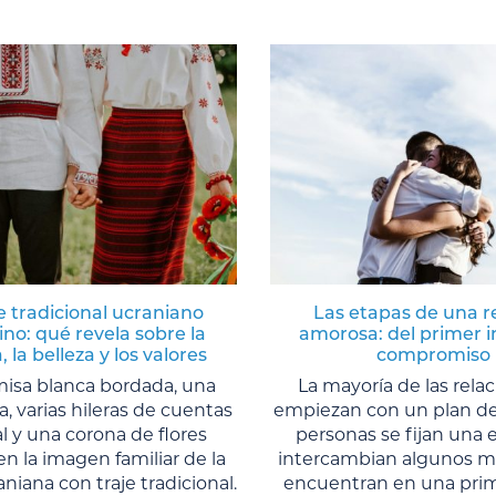
je tradicional ucraniano
Las etapas de una r
no: qué revela sobre la
amorosa: del primer i
, la belleza y los valores
compromiso
isa blanca bordada, una
La mayoría de las rela
da, varias hileras de cuentas
empiezan con un plan de
l y una corona de flores
personas se fijan una e
 la imagen familiar de la
intercambian algunos me
niana con traje tradicional.
encuentran en una prime