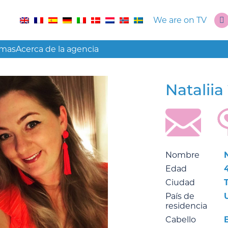
We are on TV
amas
Acerca de la agencia
Nataliia
Nombre
N
Edad
Ciudad
País de
residencia
Cabello