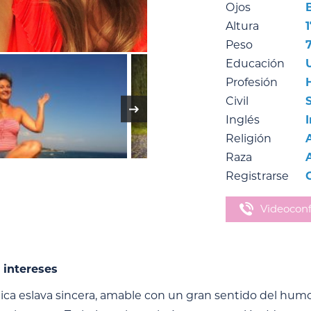
Ojos
Altura
Peso
Educación
Profesión
Civil
Inglés
Religión
Raza
Registrarse
Videoconf
 intereses
ica eslava sincera, amable con un gran sentido del humo