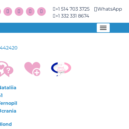
+1 514 703 3725
WhatsApp
+1 332 331 8674
442420
ataliia
41
Ternopil
Ucrania
Blond