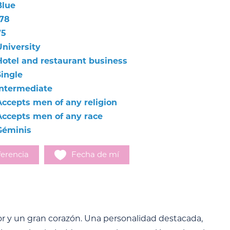
Blue
178
75
University
Hotel and restaurant business
Single
Intermediate
Accepts men of any religion
Accepts men of any race
Géminis
erencia
Fecha de mí
r y un gran corazón. Una personalidad destacada,