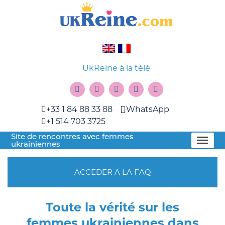
UkReine à la télé
+33 1 84 88 33 88
WhatsApp
+1 514 703 3725
Site de rencontres avec femmes
ukrainiennes
ACCEDER A LA FAQ
Toute la vérité sur les
femmes ukrainiennes dans