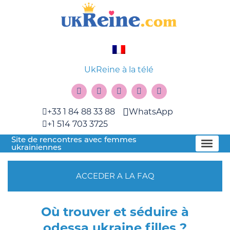
UkReine à la télé
+33 1 84 88 33 88
WhatsApp
+1 514 703 3725
Site de rencontres avec femmes
ukrainiennes
ACCEDER A LA FAQ
Où trouver et séduire à
odessa ukraine filles ?