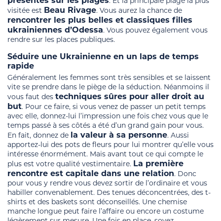
présentes sur les plages
. Et la principale plage la plus
Beau Rivage
visitée est
. Vous aurez la chance de
rencontrer les plus belles et classiques filles
ukrainiennes d’Odessa
. Vous pouvez également vous
rendre sur les places publiques.
Séduire une Ukrainienne en un laps de temps
rapide
Généralement les femmes sont très sensibles et se laissent
vite se prendre dans le piège de la séduction. Néanmoins il
techniques sûres pour aller droit au
vous faut des
but
. Pour ce faire, si vous venez de passer un petit temps
avec elle, donnez-lui l’impression une fois chez vous que le
temps passé à ses côtés a été d’un grand gain pour vous.
la valeur à sa personne
En fait, donnez de
. Aussi
apportez-lui des pots de fleurs pour lui montrer qu’elle vous
intéresse énormément. Mais avant tout ce qui compte le
La première
plus est votre qualité vestimentaire.
rencontre est capitale dans une relation
. Donc
pour vous y rendre vous devez sortir de l’ordinaire et vous
habiller convenablement. Des tenues déconcentrées, des t-
shirts et des baskets sont déconseillés. Une chemise
manche longue peut faire l’affaire ou encore un costume
légèrement sur mesure. Une fois en place, soyez