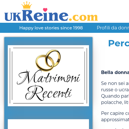
Profili da don
Happy love stories since 1998
Perc
Bella donna
Se non sei a
russe o ucra
Quando parli
polacche, lit
Per capire 
approssimativ