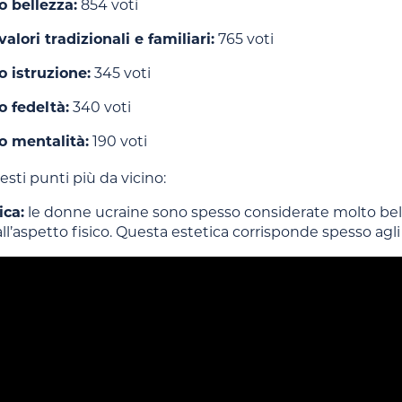
o bellezza:
854 voti
 valori tradizionali e familiari:
765 voti
o istruzione:
345 voti
o fedeltà:
340 voti
ro mentalità:
190 voti
ti punti più da vicino:
ica:
le donne ucraine sono spesso considerate molto belle,
l’aspetto fisico. Questa estetica corrisponde spesso agli id