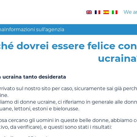
We ar
na
Informazioni sull’agenzia
hé dovrei essere felice co
ucraina
 ucraina tanto desiderata
rrivato sul nostro sito per caso, sicuramente sai già per
ine.
amo di donne ucraine, ci riferiamo in generale alle donn
uane, lettoni, estoni e bielorusse.
cosa cercano gli uomini in queste belle donne, abbiamo 
o, da verificare), e questi sono stati i risultati: