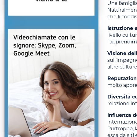
Una famiglia
Naturalment
che li cond
Istruzione e
livello cult
l’apprendim
Visione dell
sull’impegno
altre culture
Reputazione
molto apprez
Diversità cu
relazione in
Influenza d
internaziona
Purtroppo, l
esca da siti