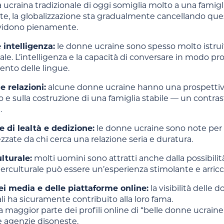
 ucraina tradizionale di oggi somiglia molto a una famigli
e, la globalizzazione sta gradualmente cancellando ques
ividono pienamente.
 intelligenza:
le donne ucraine sono spesso molto istrui
urale. L’intelligenza e la capacità di conversare in modo p
ento delle lingue.
e relazioni:
alcune donne ucraine hanno una prospettiva 
 e sulla costruzione di una famiglia stabile — un contr
.
 di lealtà e dedizione:
le donne ucraine sono note per la
zate da chi cerca una relazione seria e duratura.
lturale:
molti uomini sono attratti anche dalla possibilit
terculturale può essere un’esperienza stimolante e arric
ei media e delle piattaforme online:
la visibilità delle 
li ha sicuramente contribuito alla loro fama.
a maggior parte dei profili online di “belle donne ucraine”
 e agenzie disoneste.