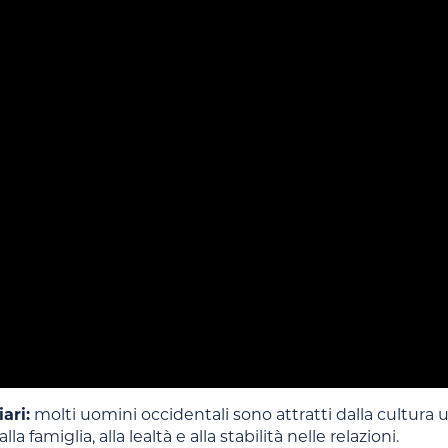
iari:
molti uomini occidentali sono attratti dalla cultura
la famiglia, alla lealtà e alla stabilità nelle relazioni.