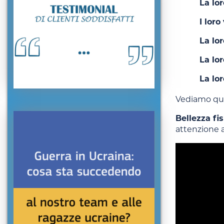
La lor
I loro
La lor
La lor
La lo
Vediamo ques
Bellezza fis
attenzione al