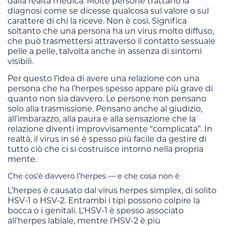
dalla realtà medica. Molte persone trattano la
diagnosi come se dicesse qualcosa sul valore o sul
carattere di chi la riceve. Non è così. Significa
soltanto che una persona ha un virus molto diffuso,
che può trasmettersi attraverso il contatto sessuale
pelle a pelle, talvolta anche in assenza di sintomi
visibili.
Per questo l’idea di avere una relazione con una
persona che ha l’herpes spesso appare più grave di
quanto non sia davvero. Le persone non pensano
solo alla trasmissione. Pensano anche al giudizio,
all’imbarazzo, alla paura e alla sensazione che la
relazione diventi improvvisamente “complicata”. In
realtà, il virus in sé è spesso più facile da gestire di
tutto ciò che ci si costruisce intorno nella propria
mente.
Che cos’è davvero l’herpes — e che cosa non è
L’herpes è causato dal virus herpes simplex, di solito
HSV-1 o HSV-2. Entrambi i tipi possono colpire la
bocca o i genitali. L’HSV-1 è spesso associato
all’herpes labiale, mentre l’HSV-2 è più