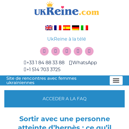
UkReine à la télé
+33 1 84 88 33 88
WhatsApp
+1 514 703 3725
Site de rencontres avec femmes
ukrainiennes
ACCEDER A LA FAQ
Sortir avec une personne
atteinte d’herpès : ce qu’il