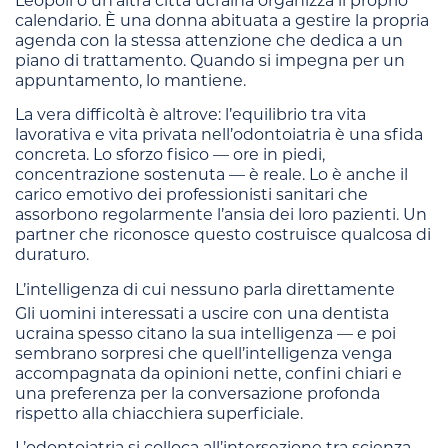
Leopoli o un’altra città ucraina organizza il proprio
calendario. È una donna abituata a gestire la propria
agenda con la stessa attenzione che dedica a un
piano di trattamento. Quando si impegna per un
appuntamento, lo mantiene.
La vera difficoltà è altrove: l’equilibrio tra vita
lavorativa e vita privata nell’odontoiatria è una sfida
concreta. Lo sforzo fisico — ore in piedi,
concentrazione sostenuta — è reale. Lo è anche il
carico emotivo dei professionisti sanitari che
assorbono regolarmente l’ansia dei loro pazienti. Un
partner che riconosce questo costruisce qualcosa di
duraturo.
L’intelligenza di cui nessuno parla direttamente
Gli uomini interessati a uscire con una dentista
ucraina spesso citano la sua intelligenza — e poi
sembrano sorpresi che quell’intelligenza venga
accompagnata da opinioni nette, confini chiari e
una preferenza per la conversazione profonda
rispetto alla chiacchiera superficiale.
L’odontoiatria si colloca all’intersezione tra scienza,