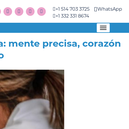
+1 514 703 3725
WhatsApp
+1 332 331 8674
a: mente precisa, corazón
o