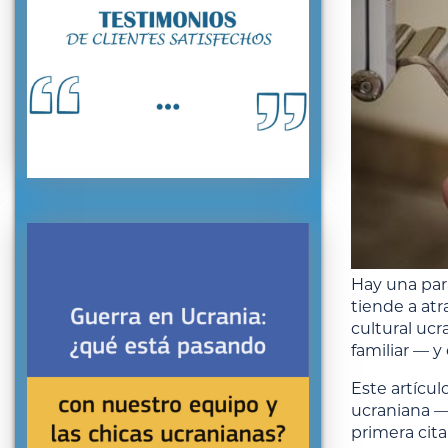
Hay una para
tiende a atr
cultural uc
familiar — 
Este artícul
ucraniana —
primera cita