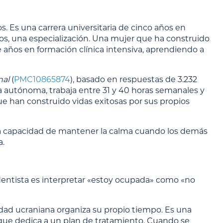
s. Es una carrera universitaria de cinco años en
sos, una especialización. Una mujer que ha construido
e años en formación clínica intensiva, aprendiendo a
nal
(
PMC10865874
), basado en respuestas de 3.232
ma autónoma, trabaja entre 31 y 40 horas semanales y
e han construido vidas exitosas por sus propios
, la capacidad de mantener la calma cuando los demás
a.
dentista es interpretar «estoy ocupada» como «no
iudad ucraniana organiza su propio tiempo. Es una
ue dedica a un plan de tratamiento. Cuando se