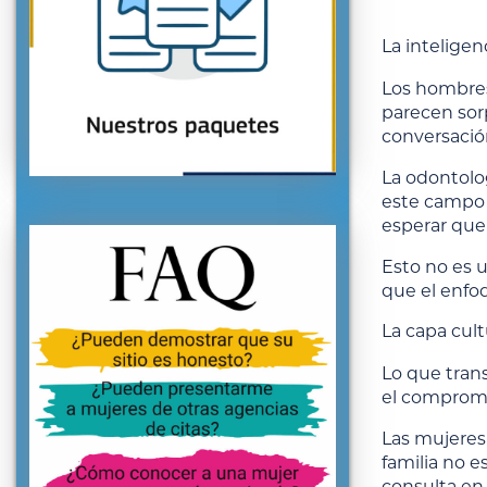
La intelige
Los hombres
parecen sor
conversación
La odontolog
este campo 
esperar que 
Esto no es u
que el enfo
La capa cul
Lo que trans
el compromi
Las mujeres
familia no e
consulta en