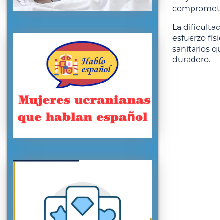
compromete 
La dificulta
esfuerzo fís
sanitarios 
duradero.