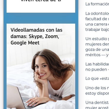
La formación
La odontolog
facultad de 
una carrera 
trabajar baj
Un estudio 
mujeres dent
goza de una
méritos — y
Las habilid
no pueden —
Lo que «est
Uno de los 
estoy dispo
Una dentista
mujer acost