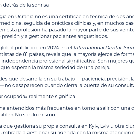
 detrás de la sonrisa
ía en Ucrania no es una certificación técnica de dos año
medicina, seguida de prácticas clínicas y, en muchos ca
en esta profesión ha pasado la mayor parte de sus veint
o presión y a gestionar pacientes angustiados.
global publicado en 2024 en el
International Dental Jour
istas de 81 países, revela que la mayoría ejerce de for
 independencia profesional significativa. Son mujeres qu
 que esperan la misma seriedad de una pareja.
ades que desarrolla en su trabajo — paciencia, precisión
 no desaparecen cuando cierra la puerta de su consult
ar ocupada» realmente significa
malentendidos más frecuentes en torno a salir con una 
nible.» No son lo mismo.
 que gestiona su propia consulta en Kyiv, Lviv u otra c
umbrada a gestionar su agenda con la misma atención q