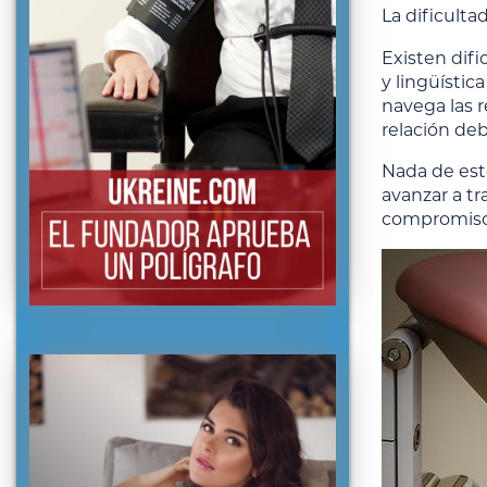
La dificulta
Existen difi
y lingüísti
navega las r
relación deb
Nada de esto
avanzar a tr
compromiso 