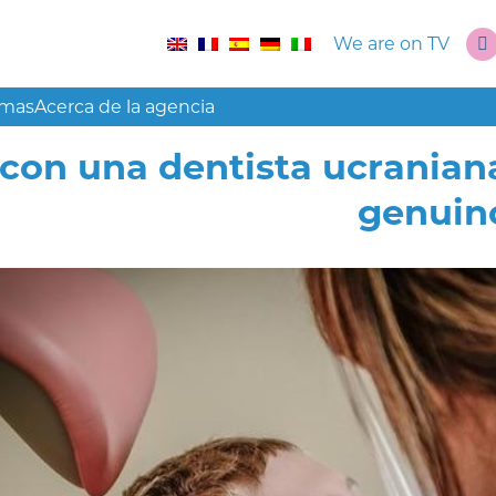
We are on TV
amas
Acerca de la agencia
r con una dentista ucranian
genuin