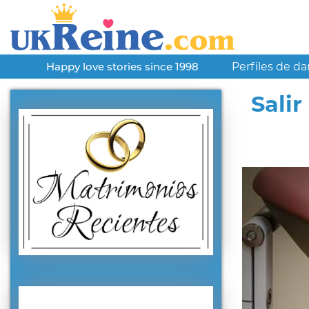
Perfiles de d
Happy love stories since 1998
Sali