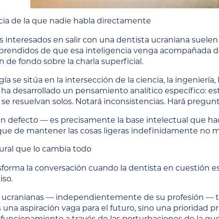
ncia de la que nadie habla directamente
 interesados en salir con una dentista ucraniana suelen
prendidos de que esa inteligencia venga acompañada de o
 de fondo sobre la charla superficial.
ía se sitúa en la intersección de la ciencia, la ingenierí
ha desarrollado un pensamiento analítico específico: e
se resuelvan solos. Notará inconsistencias. Hará pregun
n defecto — es precisamente la base intelectual que hace
que de mantener las cosas ligeras indefinidamente no 
tural que lo cambia todo
forma la conversación cuando la dentista en cuestión es 
so.
 ucranianas — independientemente de su profesión — tie
s una aspiración vaga para el futuro, sino una priorida
 funcionamiento a través de las perturbaciones de la gu