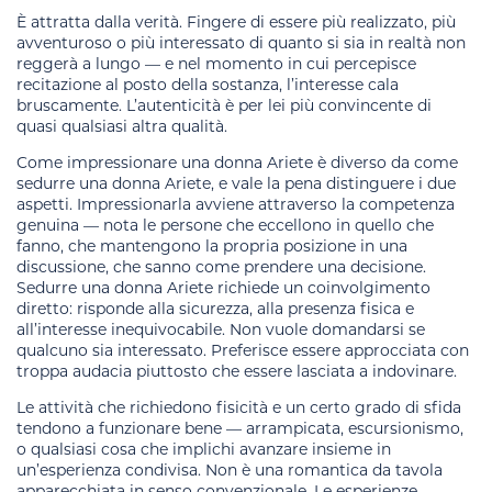
È attratta dalla verità. Fingere di essere più realizzato, più
avventuroso o più interessato di quanto si sia in realtà non
reggerà a lungo — e nel momento in cui percepisce
recitazione al posto della sostanza, l’interesse cala
bruscamente. L’autenticità è per lei più convincente di
quasi qualsiasi altra qualità.
Come impressionare una donna Ariete è diverso da come
sedurre una donna Ariete, e vale la pena distinguere i due
aspetti. Impressionarla avviene attraverso la competenza
genuina — nota le persone che eccellono in quello che
fanno, che mantengono la propria posizione in una
discussione, che sanno come prendere una decisione.
Sedurre una donna Ariete richiede un coinvolgimento
diretto: risponde alla sicurezza, alla presenza fisica e
all’interesse inequivocabile. Non vuole domandarsi se
qualcuno sia interessato. Preferisce essere approcciata con
troppa audacia piuttosto che essere lasciata a indovinare.
Le attività che richiedono fisicità e un certo grado di sfida
tendono a funzionare bene — arrampicata, escursionismo,
o qualsiasi cosa che implichi avanzare insieme in
un’esperienza condivisa. Non è una romantica da tavola
apparecchiata in senso convenzionale. Le esperienze