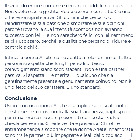
Il secondo errore comune è cercare di addolcirla o gestirla.
Non vuole essere gestita. Vuole essere incontrata. C’è una
differenza significativa. Gli uomini che cercano di
reindirizzare la sua passione o smorzare le sue opinioni
perché trovano la sua intensità scomoda non avranno
successo con lei — e non sarebbero felici con lei nemmeno
se ci riuscissero, perché la qualità che cercano di ridurre è
centrale a chi è.
Infine: la donna Ariete non è adatta a relazioni in cui l’altra
persona si aspetta che lunghi periodi di basso
coinvolgimento siano soddisfacenti. Non è una partner
passiva. Si aspetta — e merita — qualcuno che sia
genuinamente presente e genuinamente coinvolto. Non è
un difetto del suo carattere. È uno standard.
Conclusione
Uscire con una donna Ariete è semplice se lo si affronta
onestamente: corrispondi alla sua franchezza, daglì spazio
per rimanere sé stessa e presentati con costanza. Non
chiede perfezione. Chiede verità e presenza. Chi offre
entrambe tende a scoprire che le donne Ariete innamorate
sono tra le partner più impegnate e leali dello zodiaco — il