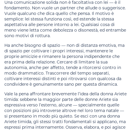
Una comunicazione solida non è facoltativa con lei — è il
fondamento. Non vuole un partner che allude o suggerisce.
Vuole qualcuno che dica quello che pensa. Il motivo è
semplice: lei stessa funziona così, ed estende la stessa
aspettativa alle persone intorno a lei. Qualsiasi cosa di
meno viene letta come debolezza o disonestà, ed entrambe
sono motivi di rottura.
Ha anche bisogno di spazio — non di distanza emotiva, ma
di spazio per coltivare i propri interessi, mantenere le
proprie amicizie e rimanere la persona indipendente che
era prima della relazione. Cercare di limitare la sua
autonomia, anche per affetto, tende a ritorcersi contro in
modo drammatico. Trascorrere del tempo separati,
coltivare interessi distinti e poi ritrovarsi con qualcosa da
condividere è genuinamente sano per questa dinamica.
Vale la pena affrontare brevemente l’idea della donna Ariete
timida: sebbene la maggior parte delle donne Ariete sia
espressiva verso l’esterno, alcune — specialmente quelle
con posizioni più introverse altrove nel loro tema natale —
si presentano in modo più quieto. Se esci con una donna
Ariete timida, gli stessi tratti fondamentali si applicano, ma
espressi prima internamente. Osserva, elabora, e poi agisce