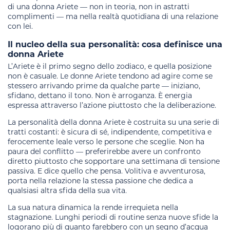
di una donna Ariete — non in teoria, non in astratti
complimenti — ma nella realtà quotidiana di una relazione
con lei.
Il nucleo della sua personalità: cosa definisce una
donna Ariete
L’Ariete è il primo segno dello zodiaco, e quella posizione
non è casuale. Le donne Ariete tendono ad agire come se
stessero arrivando prime da qualche parte — iniziano,
sfidano, dettano il tono. Non è arroganza. È energia
espressa attraverso l’azione piuttosto che la deliberazione.
La personalità della donna Ariete è costruita su una serie di
tratti costanti: è sicura di sé, indipendente, competitiva e
ferocemente leale verso le persone che sceglie. Non ha
paura del conflitto — preferirebbe avere un confronto
diretto piuttosto che sopportare una settimana di tensione
passiva. E dice quello che pensa. Volitiva e avventurosa,
porta nella relazione la stessa passione che dedica a
qualsiasi altra sfida della sua vita.
La sua natura dinamica la rende irrequieta nella
stagnazione. Lunghi periodi di routine senza nuove sfide la
logorano più di quanto farebbero con un segno d’acqua