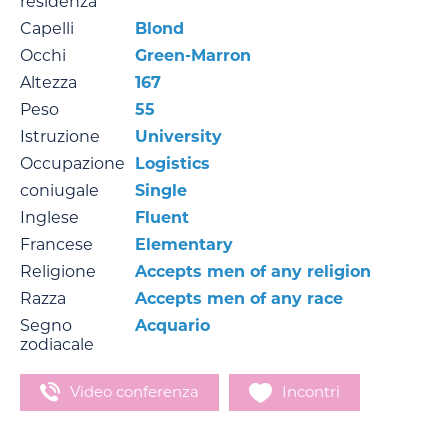
residenza
Capelli
Blond
Occhi
Green-Marron
Altezza
167
Peso
55
Istruzione
University
Occupazione
Logistics
coniugale
Single
Inglese
Fluent
Francese
Elementary
Religione
Accepts men of any religion
Razza
Accepts men of any race
Segno
Acquario
zodiacale
Video conferenza
Incontri