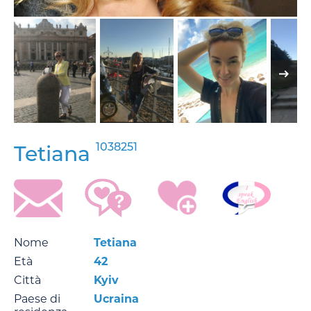
1038251
Tetiana
Nome
Tetiana
Età
42
Città
Kyiv
Paese di
Ucraina