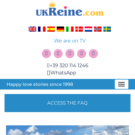
We are on TV
+39 320 114 1246
WhatsApp
Happy love stories since 1998
ACCESS THE FAQ