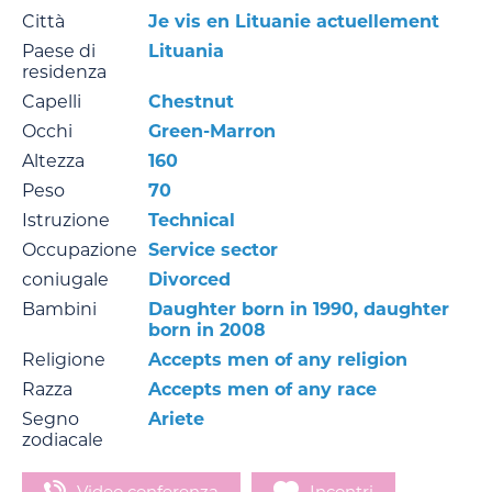
Città
Je vis en Lituanie actuellement
Paese di
Lituania
residenza
Capelli
Chestnut
Occhi
Green-Marron
Altezza
160
Peso
70
Istruzione
Technical
Occupazione
Service sector
coniugale
Divorced
Bambini
Daughter born in 1990, daughter
born in 2008
Religione
Accepts men of any religion
Razza
Accepts men of any race
Segno
Ariete
zodiacale
Video conferenza
Incontri