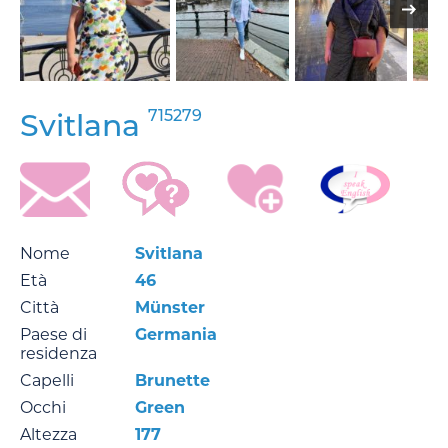
715279
Svitlana
Nome
Svitlana
Età
46
Città
Münster
Paese di
Germania
residenza
Capelli
Brunette
Occhi
Green
Altezza
177