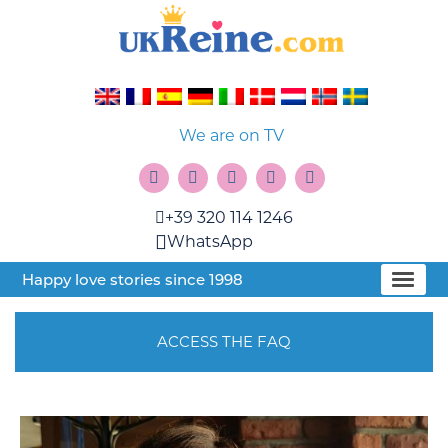
We are on TV
+39 320 114 1246
WhatsApp
Happy love stories since 1998
ACCESS THE FAQ