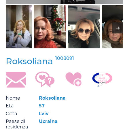
1008091
Roksoliana
Nome
Roksoliana
Età
57
Città
Lviv
Paese di
Ucraina
residenza