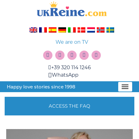
We are on TV
+39 320 114 1246
WhatsApp
Happy love stories since 1998
ACCESS THE FAQ