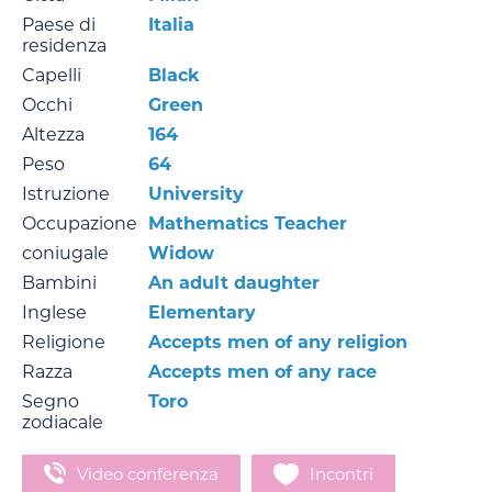
Paese di
Italia
residenza
Capelli
Black
Occhi
Green
Altezza
164
Peso
64
Istruzione
University
Occupazione
Mathematics Teacher
coniugale
Widow
Bambini
An adult daughter
Inglese
Elementary
Religione
Accepts men of any religion
Razza
Accepts men of any race
Segno
Toro
zodiacale
Video conferenza
Incontri