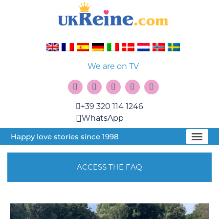
We are on TV
+39 320 114 1246
WhatsApp
Happy love stories since 1998
ACCESS THE FAQ